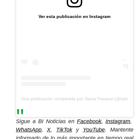
Ver esta publicación en Instagram
Una publicación compartida por Sylvia Pasquel (@sylviapasq
Sigue a BI Noticias en
Facebook
,
Instagram
,
WhatsApp
,
X
,
TikTok
y
YouTube
. Mantente
informado de lo más importante en tiempo real