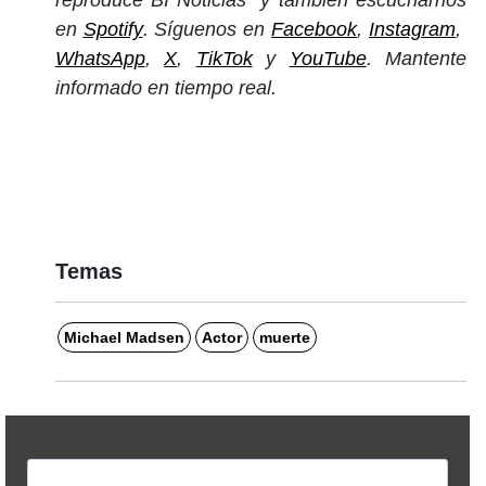
reproduce BI Noticias” y también escucharnos
en
Spotify
. Síguenos en
Facebook
,
Instagram
,
WhatsApp
,
X
,
TikTok
y
YouTube
. Mantente
informado en tiempo real.
Temas
Michael Madsen
Actor
muerte