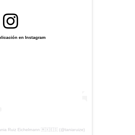
blicación en Instagram
ania Ruiz Eichelmann 🇲🇽🇪🇸 (@taniaruize)