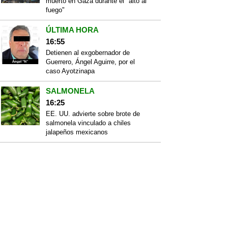
muerto en Gaza durante el "alto al
fuego"
ÚLTIMA HORA
16:55
Detienen al exgobernador de
Guerrero, Ángel Aguirre, por el
caso Ayotzinapa
SALMONELA
16:25
EE. UU. advierte sobre brote de
salmonela vinculado a chiles
jalapeños mexicanos