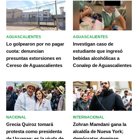
AGUASCALIENTES
AGUASCALIENTES
Lo golpearon por no pagar
Investigan caso de
cuota: denuncian
estudiante que ingresó
presuntas extorsiones en
bebidas alcohólicas a
Cereso de Aguascalientes
Conalep de Aguascalientes
NACIONAL
INTERNACIONAL
Grecia Quiroz tomará
Zohran Mamdani gana la
protesta como presidenta
alcaldía de Nueva York;
de Uruapan; es la viuda de
demócratas dominan