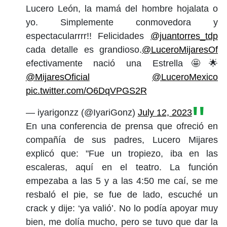
Lucero León, la mamá del hombre hojalata o
yo. Simplemente conmovedora y
espectacularrrr!! Felicidades
@juantorres_tdp
cada detalle es grandioso.
@LuceroMijaresOf
efectivamente nació una Estrella🤩🌟
@MijaresOficial
@LuceroMexico
pic.twitter.com/O6DqVPGS2R
— iyarigonzz (@IyariGonz)
July 12, 2023
En una conferencia de prensa que ofreció en
compañía de sus padres, Lucero Mijares
explicó que: "Fue un tropiezo, iba en las
escaleras, aquí en el teatro. La función
empezaba a las 5 y a las 4:50 me caí, se me
resbaló el pie, se fue de lado, escuché un
crack y dije: ‘ya valió’. No lo podía apoyar muy
bien, me dolía mucho, pero se tuvo que dar la