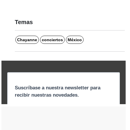
Temas
Chayanne
conciertos
México