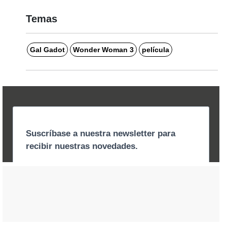
Temas
Gal Gadot
Wonder Woman 3
película