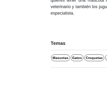
quieres tener una mascota l
veterinario y también los ju
especialista.
Temas
Mascotas
Gatos
Croquetas