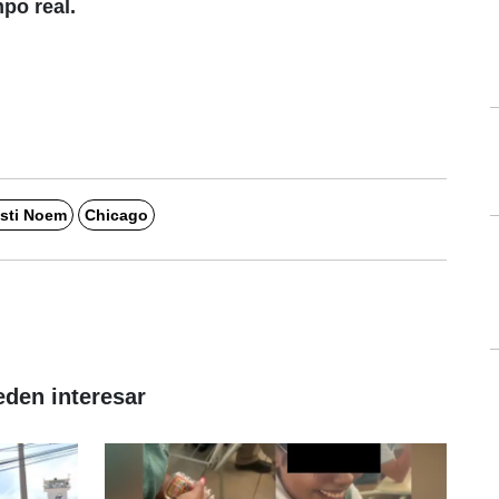
po real.
isti Noem
Chicago
eden interesar