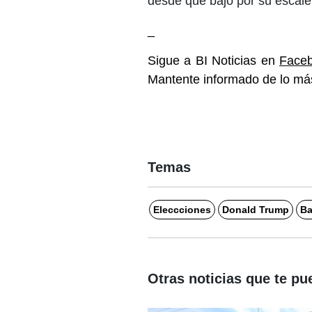
desde que bajó por su escal
_
Sigue a BI Noticias en
Face
Mantente informado de lo más
Temas
Eleccciones
Donald Trump
Ba
Otras noticias que te pu