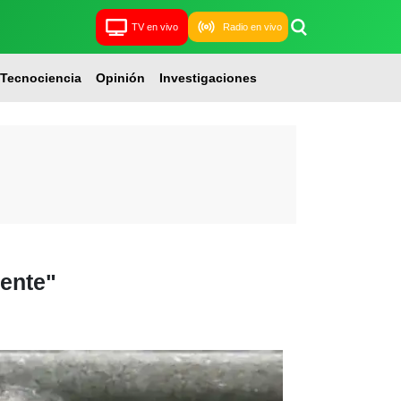
TV en vivo
Radio en vivo
Tecnociencia
Opinión
Investigaciones
tente"