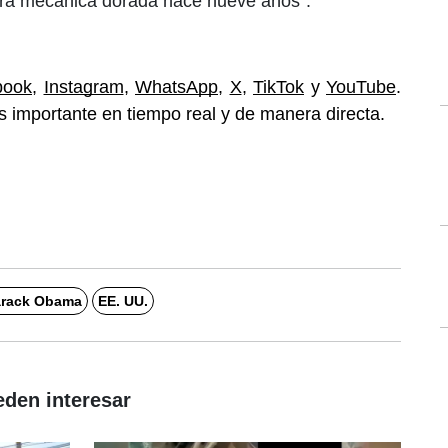
era mecánica dorada hace nueve años”.
book
, 
Instagram
, 
WhatsApp
, 
X
, 
TikTok
 y 
YouTube
. 
 importante en tiempo real y de manera directa. 
rack Obama
EE. UU.
eden interesar