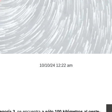
10/10/24 12:22 am
egoría 3, 
se encuentra 
a sólo 100 kilómetros al oeste-