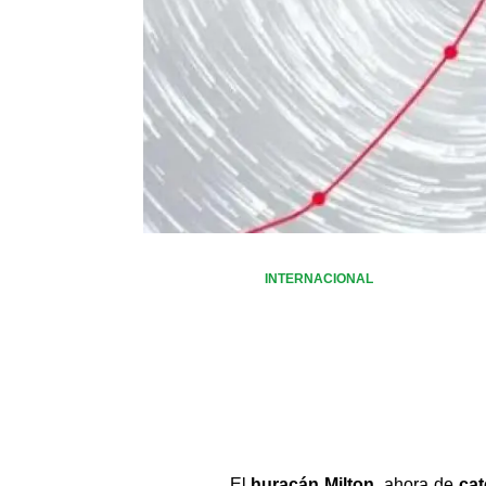
INTERNACIONAL
El
 huracán Milton,
 ahora de 
cat