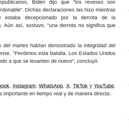
republicanos, Biden dijo que "los reveses son
erdonable". Dichas declaraciones las hizo mientras
ue estaba decepcionado por la derrota de la
. Aún así, sostuvo, "una derrota no significa que
s del martes habían demostrado la integridad del
ense. "Perdimos esta batalla. Los Estados Unidos
ndo a que se levanten de nuevo", concluyó.
book
,
Instagram
,
WhatsApp
,
X
,
TikTok
y
YouTube
.
 importante en tiempo real y de manera directa.