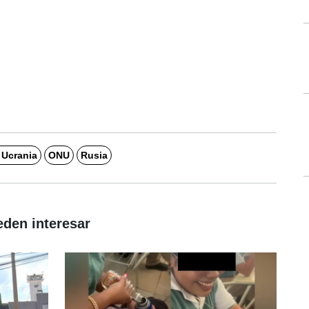
 Ucrania
ONU
Rusia
eden interesar