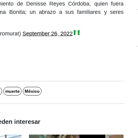
imiento de Denisse Reyes Córdoba, quien fuera
ma Bonita; un abrazo a sus familiares y seres
dromurat)
September 26, 2022
a
muerte
México
eden interesar