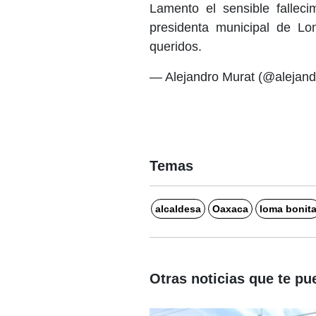
Lamento el sensible fallec
presidenta municipal de Lo
queridos.
— Alejandro Murat (@alejan
Temas
alcaldesa
Oaxaca
loma bonit
Otras noticias que te pu