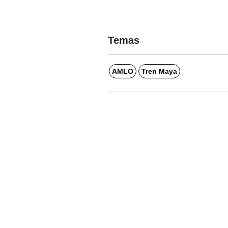
Temas
AMLO
Tren Maya