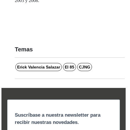
2003 y 2008.
Temas
Erick Valencia Salazar
El 85
CJNG