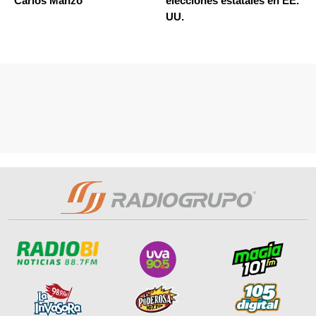
Carlos Manzo
elecciones estatales en EE.
UU.