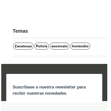
Temas
Zacatecas
Policía
asesinato
homicidio