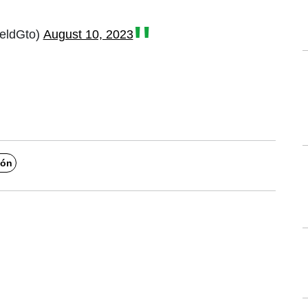
ieldGto)
August 10, 2023
pón