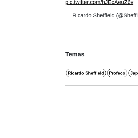
pic.twitter.com/hJEcAeuZ6v
— Ricardo Sheffield (@Sheff
Temas
Ricardo Sheffield
Profeco
Ja