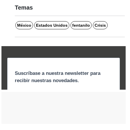
Temas
México
Estados Unidos
fentanilo
Crisis