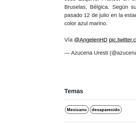
Bruselas, Bélgica. Según su
pasado 12 de julio en la est
color azul marino.
Vía
@AngelenHD
pic.twitte
— Azucena Uresti (@azucen
Temas
Mexicano
desaparecido