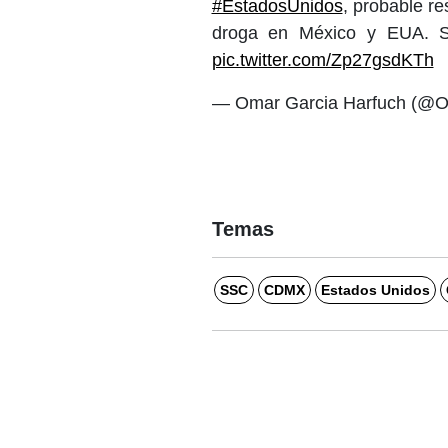
#EstadosUnidos
, probable re
droga en México y EUA. Se
pic.twitter.com/Zp27gsdKTh
— Omar Garcia Harfuch (@O
Temas
SSC
CDMX
Estados Unidos