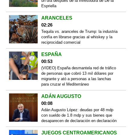
un día después de la investidura de De la
Espriella
ARANCELES
02:26
Tequila vs. aranceles de Trump: la industria
confía en librarse gracias al whiskey y la
reciprocidad comercial
ESPAÑA
00:53
(VIDEO) España desmantela red de tráfico
de personas que cobró 13 mil dólares por
migrante y ató a personas a las lanchas
para cruzar el Mediterráneo
ADÁN AUGUSTO
00:08
Adán Augusto López: deudas por 48 mdp
con sueldo de 1.8 mdp y sus bienes que
desaparecen de declaración en declaración
JUEGOS CENTROAMERICANOS