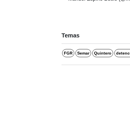
Temas
FGR
Semar
Quintero
detenc