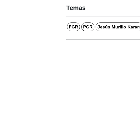
Temas
FGR
PGR
Jesús Murillo Kara