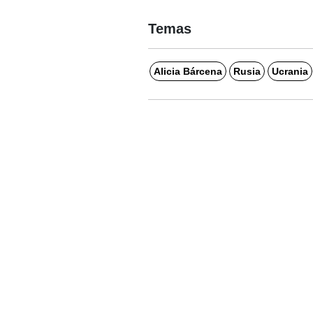
Temas
Alicia Bárcena
Rusia
Ucrania