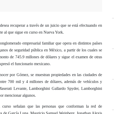
esea recuperar a través de un juicio que se está efectuando en
te al que sigue en curso en Nueva York.
onglomerado empresarial familiar que opera en distintos países
anos de seguridad pública en México, a partir de los cuales se
 monto de 745.9 millones de dólares y sigue el examen de otras
xpresó el funcionario mexicano.
onocer por Gómez, se muestran propiedades en las ciudades de
ntre 700 mil y 4 millones de dólares, además de vehículos y
 Maserati Levante, Lamborghini Gallardo Spyder, Lamborghini
por mencionar algunos.
n curso señalan que las personas que conforman la red de
yra de García Luna, Mauricio Samuel Weinberg, Jonathan Alexis