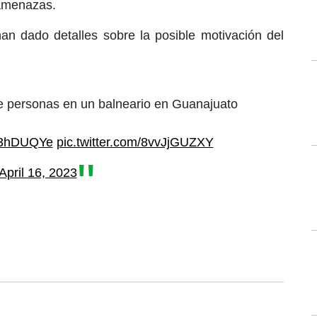
amenazas.
an dado detalles sobre la posible motivación del
e personas en un balneario en Guanajuato
PK3hDUQYe
pic.twitter.com/8vvJjGUZXY
April 16, 2023