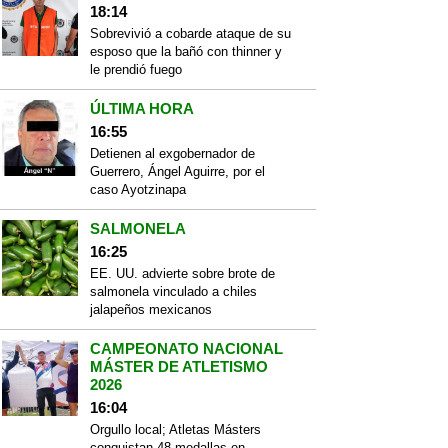
18:14
Sobrevivió a cobarde ataque de su
esposo que la bañó con thinner y
le prendió fuego
ÚLTIMA HORA
16:55
Detienen al exgobernador de
Guerrero, Ángel Aguirre, por el
caso Ayotzinapa
SALMONELA
16:25
EE. UU. advierte sobre brote de
salmonela vinculado a chiles
jalapeños mexicanos
CAMPEONATO NACIONAL
MÁSTER DE ATLETISMO
2026
16:04
Orgullo local; Atletas Másters
conquistan 48 medallas en