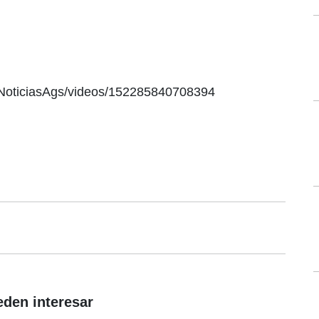
INoticiasAgs/videos/152285840708394
eden interesar