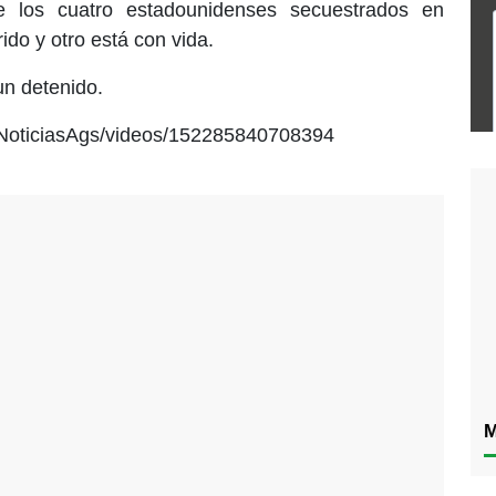
de los cuatro estadounidenses secuestrados en
do y otro está con vida.
un detenido.
INoticiasAgs/videos/152285840708394
M