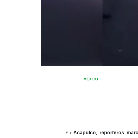
MÉXICO
En
Acapulco,
reporteros mar