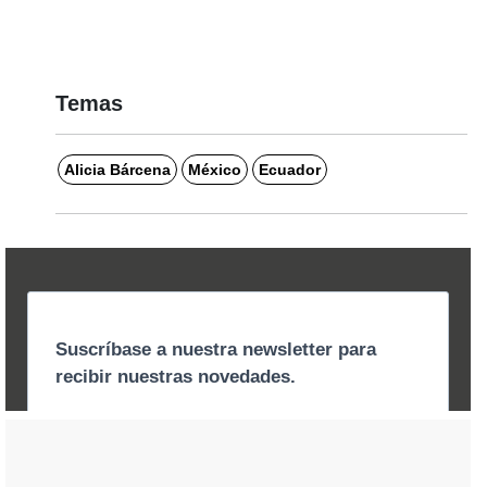
Temas
Alicia Bárcena
México
Ecuador