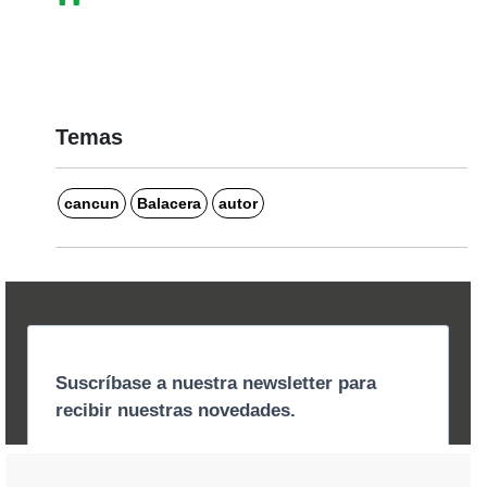
Temas
cancun
Balacera
autor