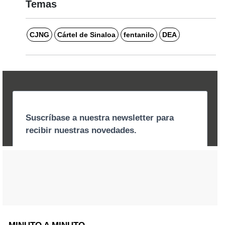
Temas
CJNG
Cártel de Sinaloa
fentanilo
DEA