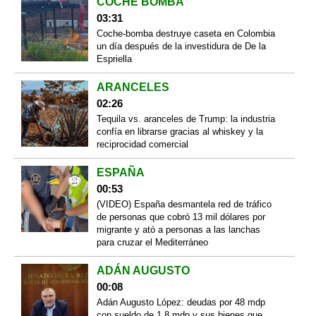
COCHE BOMBA
03:31
Coche-bomba destruye caseta en Colombia
un día después de la investidura de De la
Espriella
ARANCELES
02:26
Tequila vs. aranceles de Trump: la industria
confía en librarse gracias al whiskey y la
reciprocidad comercial
ESPAÑA
00:53
(VIDEO) España desmantela red de tráfico
de personas que cobró 13 mil dólares por
migrante y ató a personas a las lanchas
para cruzar el Mediterráneo
ADÁN AUGUSTO
00:08
Adán Augusto López: deudas por 48 mdp
con sueldo de 1.8 mdp y sus bienes que