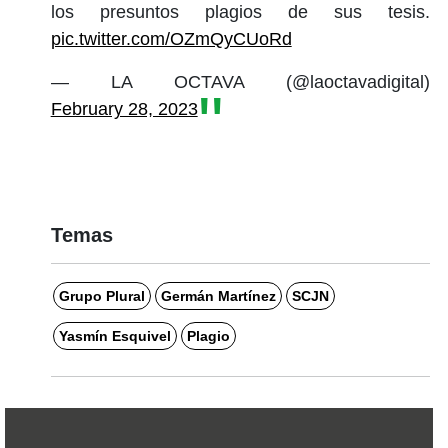
los presuntos plagios de sus tesis.
pic.twitter.com/OZmQyCUoRd
— LA OCTAVA (@laoctavadigital)
February 28, 2023
Temas
Grupo Plural
Germán Martínez
SCJN
Yasmín Esquivel
Plagio