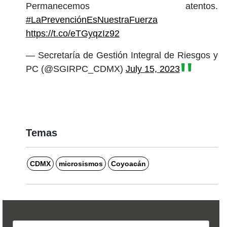
Permanecemos atentos.
#LaPrevenciónEsNuestraFuerza
https://t.co/eTGyqzIz92
— Secretaría de Gestión Integral de Riesgos y
PC (@SGIRPC_CDMX)
July 15, 2023
Temas
CDMX
microsismos
Coyoacán