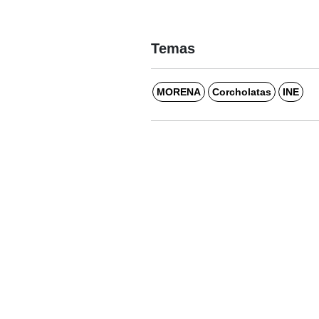
Temas
MORENA
Corcholatas
INE