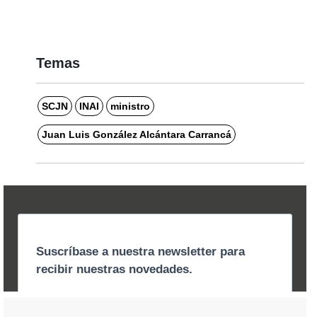
Temas
SCJN
INAI
ministro
Juan Luis González Alcántara Carrancá