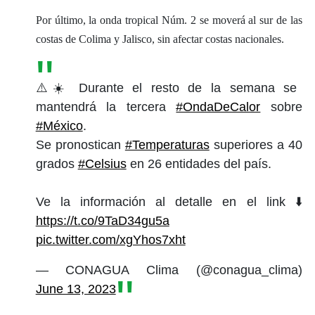
Por último, la onda tropical Núm. 2 se moverá al sur de las
costas de Colima y Jalisco, sin afectar costas nacionales.
⚠️☀️ Durante el resto de la semana se
mantendrá la tercera
#OndaDeCalor
sobre
#México
.
Se pronostican
#Temperaturas
superiores a 40
grados
#Celsius
en 26 entidades del país.
Ve la información al detalle en el link ⬇️
https://t.co/9TaD34gu5a
pic.twitter.com/xgYhos7xht
— CONAGUA Clima (@conagua_clima)
June 13, 2023