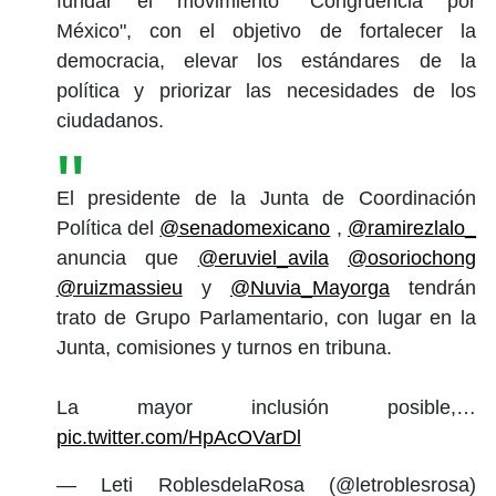
fundar el movimiento "Congruencia por
México", con el objetivo de fortalecer la
democracia, elevar los estándares de la
política y priorizar las necesidades de los
ciudadanos.
El presidente de la Junta de Coordinación
Política del
@senadomexicano
,
@ramirezlalo_
anuncia que
@eruviel_avila
@osoriochong
@ruizmassieu
y
@Nuvia_Mayorga
tendrán
trato de Grupo Parlamentario, con lugar en la
Junta, comisiones y turnos en tribuna.
La mayor inclusión posible,…
pic.twitter.com/HpAcOVarDl
— Leti RoblesdelaRosa (@letroblesrosa)