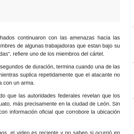
chados continuaron con las amenazas hacia las
ombres de algunas trabajadoras que estan bajo su
as”, refiere uno de los miembros del cártel.
z segundos de duración, termina cuando una de las
 mientras suplica repetidamente que el atacante no
a con un arma.
o que las autoridades federales revelan que los
uato, más precisamente en la ciudad de León. Sin
n información oficial que corrobore la ubicación
hos,
el video es reciente
y no saben si ocurrió en