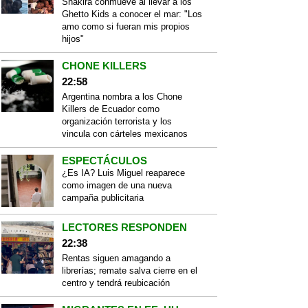
Shakira conmueve al llevar a los
Ghetto Kids a conocer el mar: "Los
amo como si fueran mis propios
hijos"
CHONE KILLERS
22:58
Argentina nombra a los Chone
Killers de Ecuador como
organización terrorista y los
vincula con cárteles mexicanos
ESPECTÁCULOS
¿Es IA? Luis Miguel reaparece
como imagen de una nueva
campaña publicitaria
LECTORES RESPONDEN
22:38
Rentas siguen amagando a
librerías; remate salva cierre en el
centro y tendrá reubicación