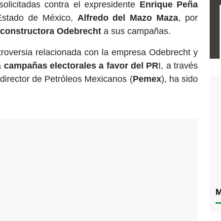
olicitadas contra el expresidente
Enrique Peña
Estado de México,
Alfredo del Mazo Maza
, por
constructora Odebrecht
a sus campañas.
troversia relacionada con la empresa Odebrecht y
a
campañas electorales a favor del PR
I, a través
xdirector de Petróleos Mexicanos (
Pemex
), ha sido
M