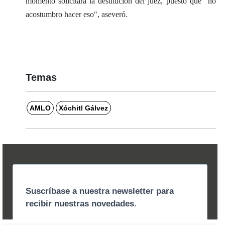
momento solicitará la destitución del juez, puesto que "no
acostumbro hacer eso", aseveró.
Temas
AMLO
Xóchitl Gálvez