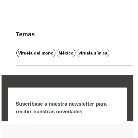
Temas
Viruela del mono
México
viruela símica