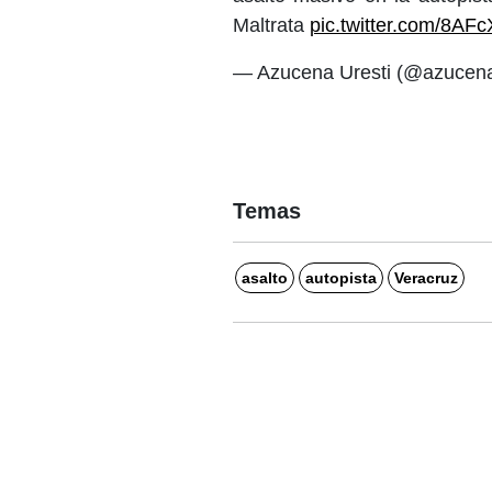
Maltrata
pic.twitter.com/8AF
— Azucena Uresti (@azucen
Temas
asalto
autopista
Veracruz