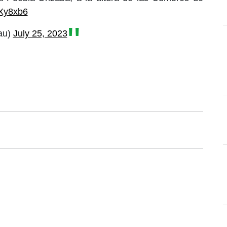
cXy8xb6
au)
July 25, 2023