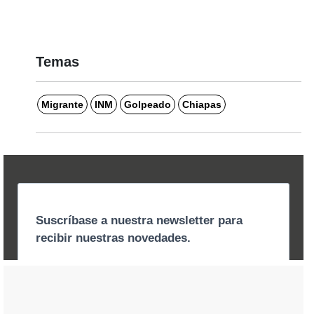
Temas
Migrante
INM
Golpeado
Chiapas