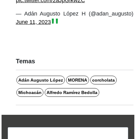
pic.twitter.com/2aJpGfkwZC
— Adán Augusto López H (@adan_augusto)
June 11, 2023
Temas
Adán Augusto López
MORENA
corcholata
Michoacán
Alfredo Ramírez Bedolla