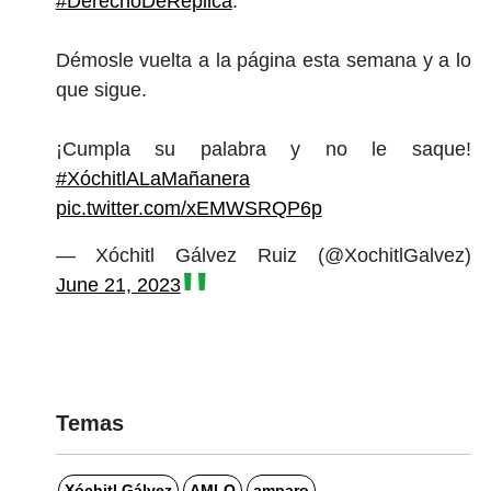
#DerechoDeRéplica
.
Démosle vuelta a la página esta semana y a lo
que sigue.
¡Cumpla su palabra y no le saque!
#XóchitlALaMañanera
pic.twitter.com/xEMWSRQP6p
— Xóchitl Gálvez Ruiz (@XochitlGalvez)
June 21, 2023
Temas
Xóchitl Gálvez
AMLO
amparo