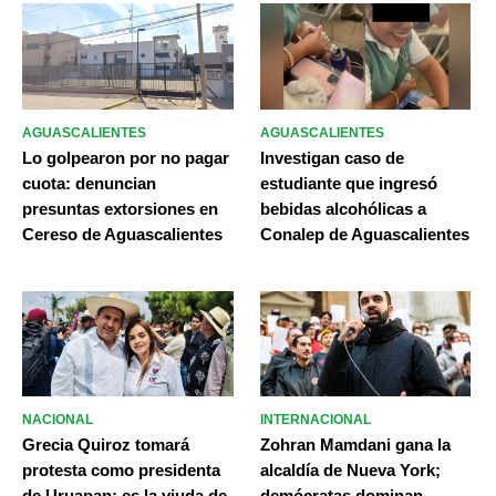
AGUASCALIENTES
AGUASCALIENTES
Lo golpearon por no pagar
Investigan caso de
cuota: denuncian
estudiante que ingresó
presuntas extorsiones en
bebidas alcohólicas a
Cereso de Aguascalientes
Conalep de Aguascalientes
NACIONAL
INTERNACIONAL
Grecia Quiroz tomará
Zohran Mamdani gana la
protesta como presidenta
alcaldía de Nueva York;
de Uruapan; es la viuda de
demócratas dominan